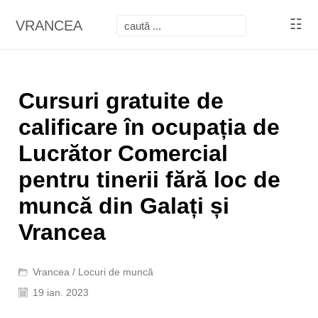
☷
VRANCEA
Cursuri gratuite de
calificare în ocupația de
Lucrător Comercial
pentru tinerii fără loc de
muncă din Galați și
Vrancea
Vrancea
/
Locuri de muncă
19 ian. 2023