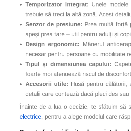
Temporizator integrat:
Unele modele t
trebuie să treci la altă zonă. Acest detal
Senzor de presiune:
Prea multă forță p
apeși prea tare – util pentru adulți și copi
Design ergonomic:
Mânerul antiderapa
necesar pentru persoane cu mobilitate re
Tipul și dimensiunea capului:
Capetel
foarte moi atenuează riscul de disconfort 
Accesorii utile:
Husă pentru călătorii,
detalii care contează dacă pleci des sau f
Înainte de a lua o decizie, te sfătuim să
electrice
, pentru a alege modelul care răsp