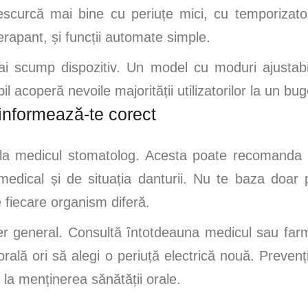
escurcă mai bine cu periuțe mici, cu temporizator
rapant, și funcții automate simple.
ai scump dispozitiv. Un model cu moduri ajustab
 acoperă nevoile majorității utilizatorilor la un bug
informează-te corect
t la medicul stomatolog. Acesta poate recomanda 
edical și de situația danturii. Nu te baza doar p
 fiecare organism diferă.
cter general. Consultă întotdeauna medicul sau farm
orală ori să alegi o periuță electrică nouă. Prevenț
ie la menținerea sănătății orale.