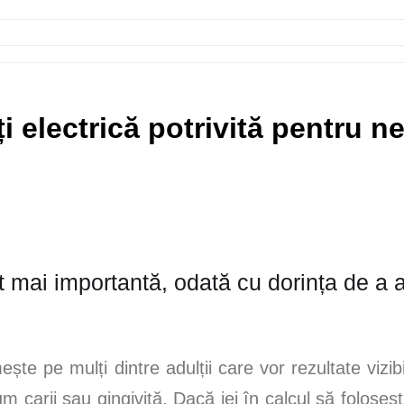
i electrică potrivită pentru n
ot mai importantă, odată cu dorința de a 
e pe mulți dintre adulții care vor rezultate vizibi
 carii sau gingivită. Dacă iei în calcul să foloseș