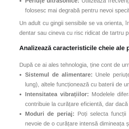
Periuțe ultrasonice:
Utilizează frecven
folosesc mai degrabă pentru nevoi specif
Un adult cu gingii sensibile se va orienta, 
dentar sau cineva cu risc ridicat de tartru 
Analizează caracteristicile cheie ale p
După ce ai ales tehnologia, ține cont de urm
Sistemul de alimentare:
Unele periuțe
lung), altele funcționează cu baterii de un
Intensitatea vibrațiilor:
Modelele difer
contribuie la curățare eficientă, dar dacă
Moduri de periaj:
Poți selecta funcții
nevoie de o curățare intensă dimineața ș