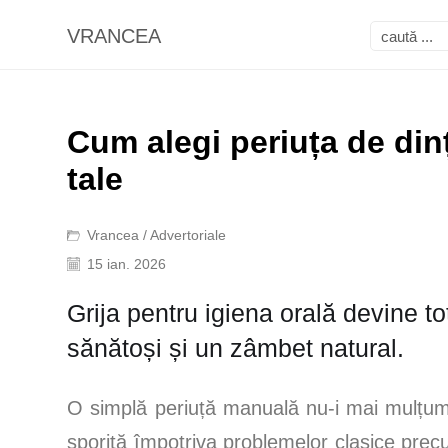
VRANCEA
Cum alegi periuța de dinț
tale
Vrancea
/
Advertoriale
15 ian. 2026
Grija pentru igiena orală devine t
sănătoși și un zâmbet natural.
O simplă periuță manuală nu-i mai mulțumeșt
sporită împotriva problemelor clasice precum