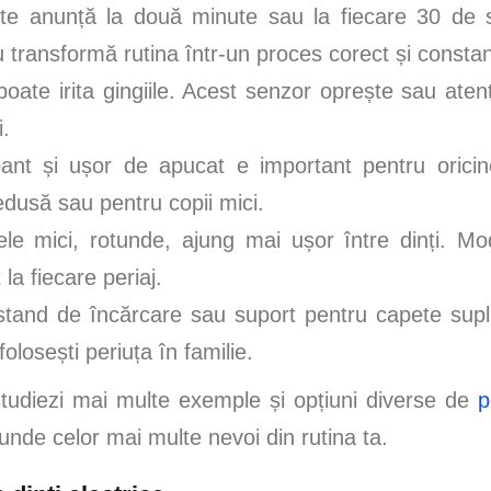
e anunță la două minute sau la fiecare 30 de
iu transformă rutina într-un proces corect și constan
oate irita gingiile. Acest senzor oprește sau ate
i.
nt și ușor de apucat e important pentru oricin
dusă sau pentru copii mici.
e mici, rotunde, ajung mai ușor între dinți. Mo
la fiecare periaj.
 stand de încărcare sau suport pentru capete sup
olosești periuța în familie.
 studiezi mai multe exemple și opțiuni diverse de
p
unde celor mai multe nevoi din rutina ta.