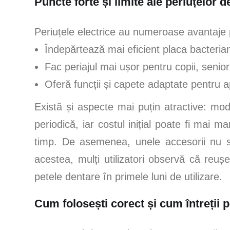
Puncte forte și limite ale periuțelor de
Periuțele electrice au numeroase avantaje 
Îndepărtează mai eficient placa bacteria
Fac periajul mai ușor pentru copii, senior
Oferă funcții și capete adaptate pentru a
Există și aspecte mai puțin atractive: m
periodică, iar costul inițial poate fi mai m
timp. De asemenea, unele accesorii nu su
acestea, mulți utilizatori observă că reu
petele dentare în primele luni de utilizare.
Cum folosești corect și cum întreții p