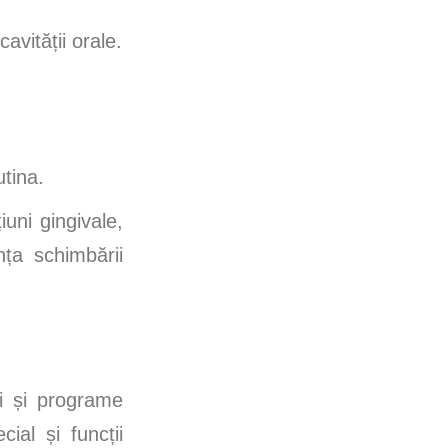
avității orale.
utina.
iuni gingivale,
nța schimbării
ni și programe
ial și funcții