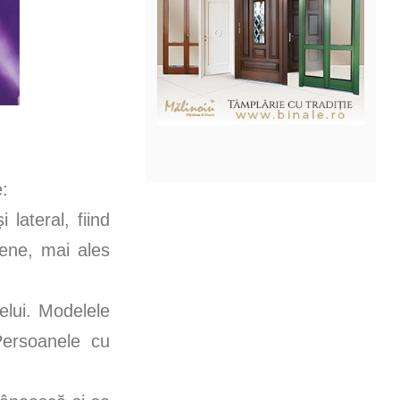
e:
lateral, fiind
iene, mai ales
telui. Modelele
Persoanele cu