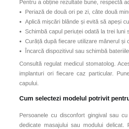
Pentru a obține rezultate bune, respectă ac
Periază de două ori pe zi, câte două minu
Aplică mișcări blânde și evită să apeși c
Schimbă capul periuței odată la trei luni
Curăță după fiecare utilizare mânerul și 
Încarcă dispozitivul sau schimbă bateriile
Consultă regulat medicul stomatolog. Acesta
implanturi ori fiecare caz particular. Pu
capului.
Cum selectezi modelul potrivit pentru
Persoanele cu disconfort gingival sau cu 
dedicate masajului sau modului delicat. 