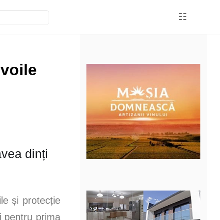
☷
evoile
avea dinți
le și protecție
ti pentru prima