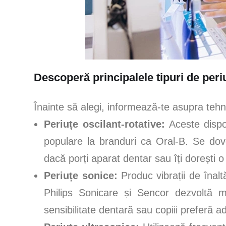
Descoperă principalele tipuri de periu
Înainte să alegi, informează-te asupra tehnol
Periuțe oscilant-rotative:
Aceste dispoz
populare la branduri ca Oral-B. Se dove
dacă porți aparat dentar sau îți dorești o
Periuțe sonice:
Produc vibrații de înalt
Philips Sonicare și Sencor dezvoltă m
sensibilitate dentară sau copiii preferă a