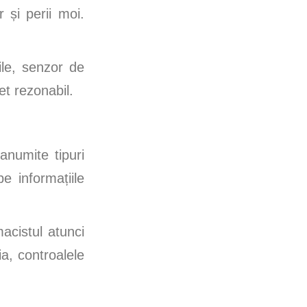
 și perii moi.
ile, senzor de
et rezonabil.
anumite tipuri
e informațiile
acistul atunci
ia, controalele