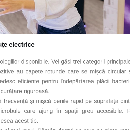
țe electrice
ogiilor disponibile. Vei găsi trei categorii principal
itive au capete rotunde care se mișcă circular și 
desc eficiente pentru îndepărtarea plăcii bacter
 curățare riguroasă.
ă frecvență și mișcă periile rapid pe suprafața din
icrobule care ajung în spații greu accesibile. 
desea acest tip.