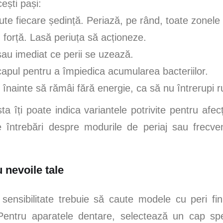
ești pași:
te fiecare ședință. Periază, pe rând, toate zonele c
u forță. Lasă periuța să acționeze.
 sau imediat ce perii se uzează.
capul pentru a împiedica acumularea bacteriilor.
 înainte să rămâi fără energie, ca să nu întrerupi r
 îți poate indica variantele potrivite pentru afecț
ne întrebări despre modurile de periaj sau frecve
 nevoile tale
sensibilitate trebuie să caute modele cu peri fi
Pentru aparatele dentare, selectează un cap spec