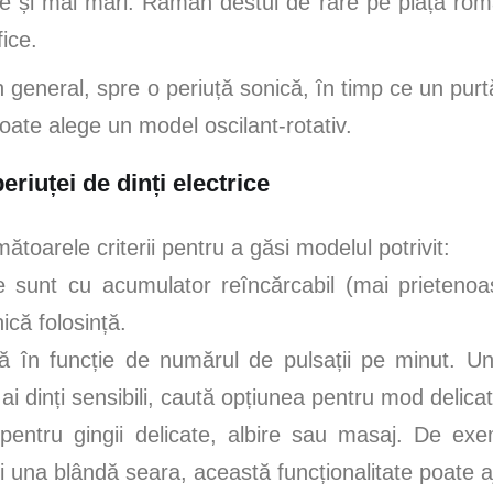
țe și mai mari. Rămân destul de rare pe piața ro
ice.
în general, spre o periuță sonică, în timp ce un pur
poate alege un model oscilant-rotativ.
eriuței de dinți electrice
ătoarele criterii pentru a găsi modelul potrivit:
 sunt cu acumulator reîncărcabil (mai prieteno
ică folosință.
ă în funcție de numărul de pulsații pe minut. 
 ai dinți sensibili, caută opțiunea pentru mod delicat
 pentru gingii delicate, albire sau masaj. De ex
i una blândă seara, această funcționalitate poate a