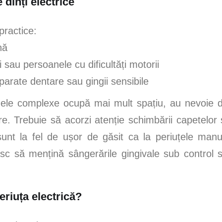
 dinți electrice
practice:
nă
i sau persoanele cu dificultăți motorii
parate dentare sau gingii sensibile
odele complexe ocupă mai mult spațiu, au nevoie 
are. Trebuie să acorzi atenție schimbării capetelor ș
nt la fel de ușor de găsit ca la periuțele manu
șesc să mențină sângerările gingivale sub control
eriuța electrică?