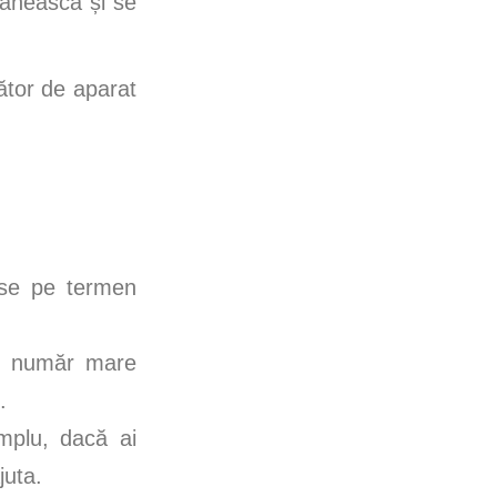
mânească și se
tător de aparat
ase pe termen
Un număr mare
.
emplu, dacă ai
juta.