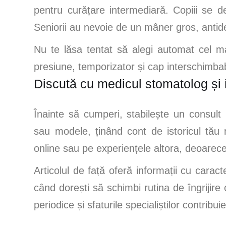
pentru curățare intermediară. Copiii se d
Seniorii au nevoie de un mâner gros, antide
Nu te lăsa tentat să alegi automat cel m
presiune, temporizator și cap interschimbabil
Discută cu medicul stomatolog și 
Înainte să cumperi, stabilește un consul
sau modele, ținând cont de istoricul tău m
online sau pe experiențele altora, deoarece
Articolul de față oferă informații cu cara
când dorești să schimbi rutina de îngrijire 
periodice și sfaturile specialiștilor contribu