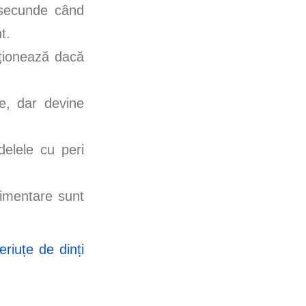
 secunde când
t.
nționează dacă
e, dar devine
delele cu peri
limentare sunt
eriuțe de dinți