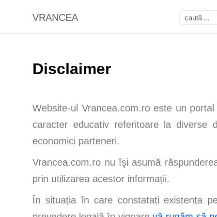
VRANCEA
Disclaimer
Website-ul Vrancea.com.ro este un portal r
caracter educativ referitoare la diverse d
economici parteneri.
Vrancea.com.ro nu îşi asumă răspunderea 
prin utilizarea acestor informații.
În situația în care constatați existența 
prevedere legală în vigoare
vă rugăm să ne