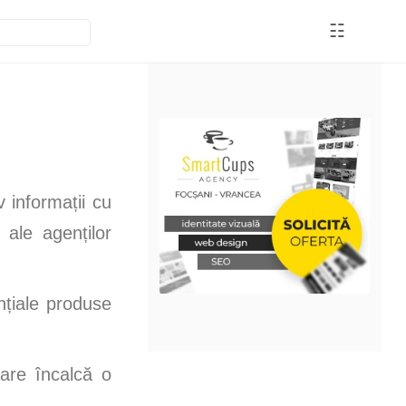
☷
 informații cu
 ale agenților
nțiale produse
care încalcă o