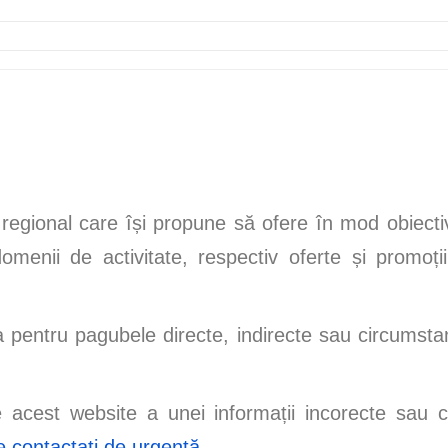
egional care își propune să ofere în mod obiectiv
omenii de activitate, respectiv oferte și promoții
pentru pagubele directe, indirecte sau circumsta
pe acest website a unei informații incorecte sau 
 contactați de urgență
.