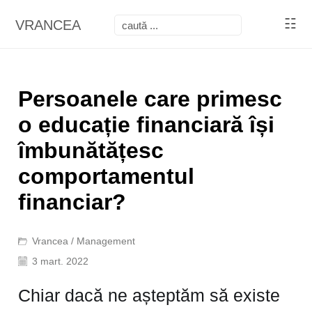
☷
VRANCEA
Persoanele care primesc
o educație financiară își
îmbunătățesc
comportamentul
financiar?
Vrancea
/
Management
3 mart. 2022
Chiar dacă ne așteptăm să existe