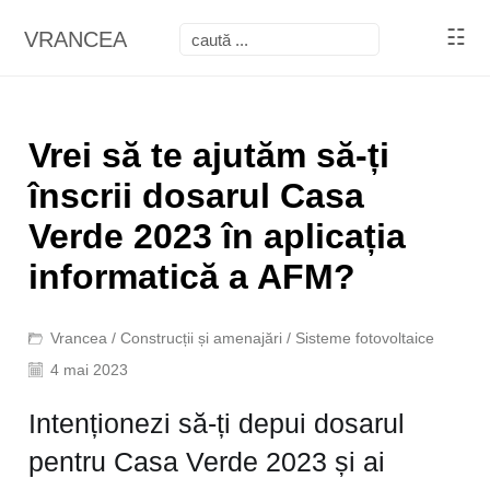
☷
VRANCEA
Vrei să te ajutăm să-ți
înscrii dosarul Casa
Verde 2023 în aplicația
informatică a AFM?
Vrancea
/
Construcții și amenajări
/
Sisteme fotovoltaice
4 mai 2023
Intenționezi să-ți depui dosarul
pentru Casa Verde 2023 și ai