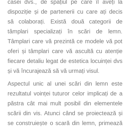
casei dvs., de spațiul pe care îl aveți la
dispoziție și de partenerii cu care ați decis
să colaborați. Există două categorii de
tâmplari specializați în scări de lemn.
Tâmplari care vă prezintă ce modele vă pot
oferi și tâmplari care vă ascultă cu atenție
fiecare detaliu legat de estetica locuinței dvs
și vă încurajează să vă urmați visul.
Aspectul unic al unei scări din lemn este
rezultatul voinței tuturor celor implicați de a
păstra cât mai mult posibil din elementele
scării din vis. Atunci când se proiectează și
se construiește o scară din lemn, primează