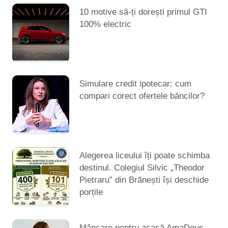
10 motive să-ți dorești primul GTI
100% electric
Simulare credit ipotecar: cum
compari corect ofertele băncilor?
Alegerea liceului îți poate schimba
destinul. Colegiul Silvic „Theodor
Pietraru” din Brănești își deschide
porțile
Mâncare pentru acasă AmaDeus