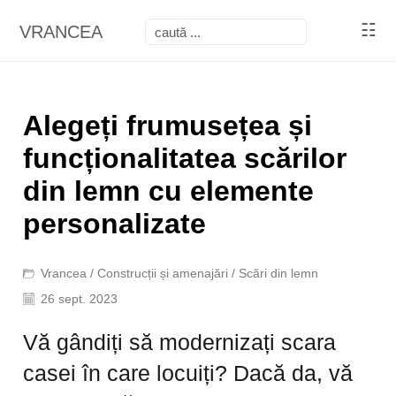
☷
VRANCEA
Alegeți frumusețea și
funcționalitatea scărilor
din lemn cu elemente
personalizate
Vrancea
/
Construcții și amenajări
/
Scări din lemn
26 sept. 2023
Vă gândiți să modernizați scara
casei în care locuiți? Dacă da, vă