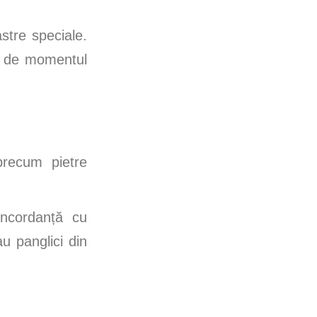
stre speciale.
eu de momentul
precum pietre
oncordanță cu
u panglici din