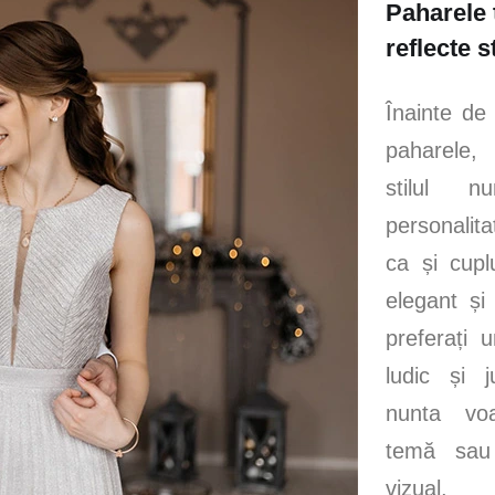
Paharele 
reflecte s
Înainte de
paharele, 
stilul n
personali
ca și cupl
elegant și 
preferați 
ludic și 
nunta vo
temă sau
vizual,