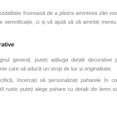
dalitate frumoasă de a păstra amintirea zilei voa
 semnificație, ci și vă ajută să vă amintiți mer
rative
gnul general, puteți adăuga detalii decorative 
te care să aducă un strop de lux și originalitate.
fică, încercați să personalizați paharele în c
l rustic puteți alege pahare cu detalii din lemn sa