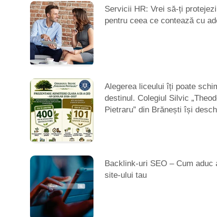
Servicii HR: Vrei să-ți protejezi
pentru ceea ce contează cu ad
Alegerea liceului îți poate sch
destinul. Colegiul Silvic „Theod
Pietraru” din Brănești își desch
Backlink-uri SEO – Cum aduc a
site-ului tau