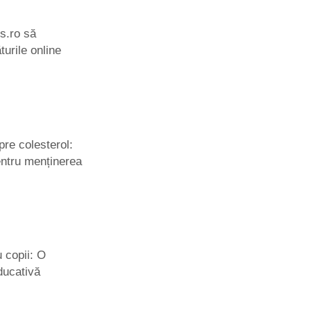
s.ro să
urile online
pre colesterol:
pentru menținerea
u copii: O
educativă