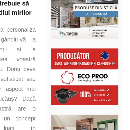
trebuie să
tilul mirilor
 a personaliza
gândiți-vă la
unții și la
tatea voastră
u. Doriți ceva
sofisticat sau
un aspect mai
jucăuș? Dacă
astră are o
 un concept
 luați în