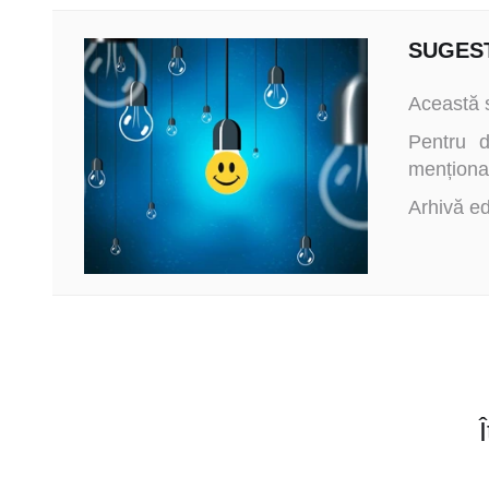
SUGEST
Această s
Pentru d
menționat
Arhivă ed