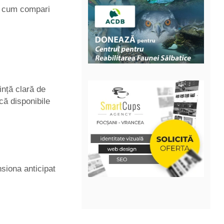
r: cum compari
nță clară de
că disponibile
nsiona anticipat