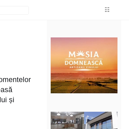
☷
momentelor
easă
ui și