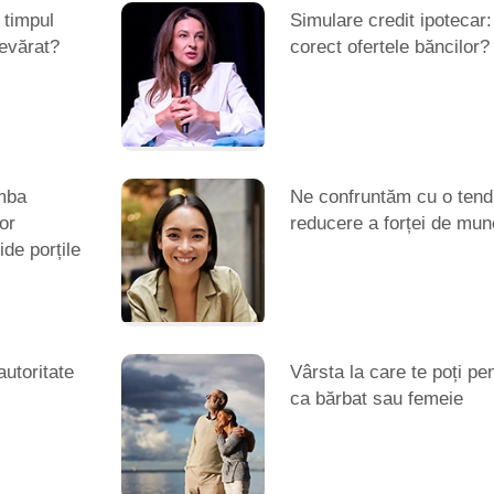
 timpul
Simulare credit ipoteca
evărat?
corect ofertele băncilor?
imba
Ne confruntăm cu o tendi
or
reducere a forței de mun
ide porțile
utoritate
Vârsta la care te poți pe
ca bărbat sau femeie