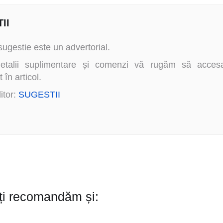
II
ugestie este un advertorial.
etalii suplimentare și comenzi vă rugăm să accesaț
 în articol.
itor:
SUGESTII
Îți recomandăm și: