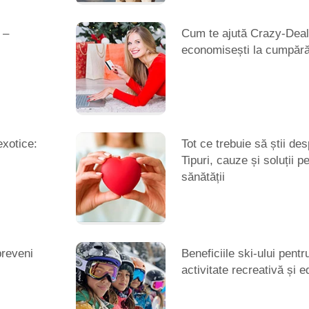
 –
Cum te ajută Crazy-Deal
economisești la cumpărăt
exotice:
Tot ce trebuie să știi des
Tipuri, cauze și soluții 
sănătății
preveni
Beneficiile ski-ului pentr
activitate recreativă și 