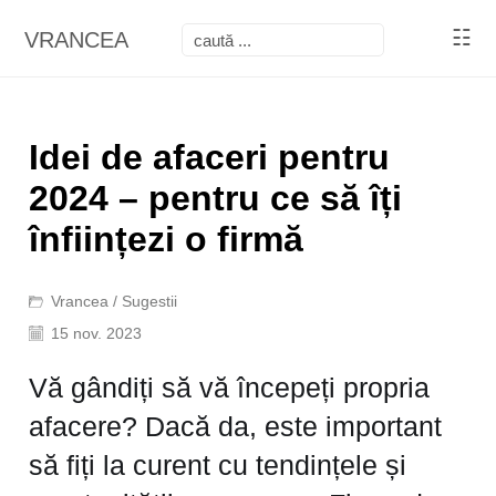
☷
VRANCEA
Idei de afaceri pentru
2024 – pentru ce să îți
înființezi o firmă
Vrancea
/
Sugestii
15 nov. 2023
Vă gândiți să vă începeți propria
afacere? Dacă da, este important
să fiți la curent cu tendințele și