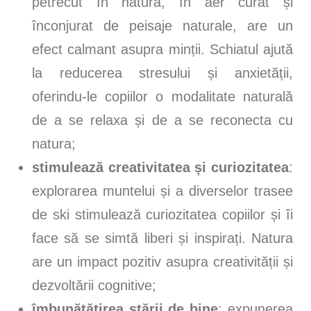
petrecut în natură, în aer curat și
înconjurat de peisaje naturale, are un
efect calmant asupra minții. Schiatul ajută
la reducerea stresului și anxietății,
oferindu-le copiilor o modalitate naturală
de a se relaxa și de a se reconecta cu
natura;
stimulează creativitatea și curiozitatea
:
explorarea muntelui și a diverselor trasee
de ski stimulează curiozitatea copiilor și îi
face să se simtă liberi și inspirați. Natura
are un impact pozitiv asupra creativității și
dezvoltării cognitive;
îmbunătățirea stării de bine
: expunerea